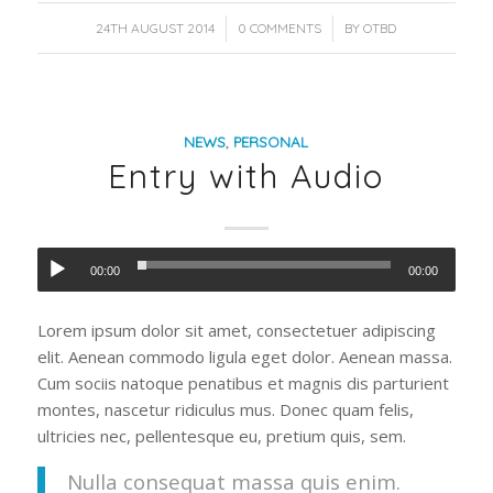
/
/
24TH AUGUST 2014
0 COMMENTS
BY
OTBD
NEWS
,
PERSONAL
Entry with Audio
00:00
00:00
Lorem ipsum dolor sit amet, consectetuer adipiscing
elit. Aenean commodo ligula eget dolor. Aenean massa.
Cum sociis natoque penatibus et magnis dis parturient
montes, nascetur ridiculus mus. Donec quam felis,
ultricies nec, pellentesque eu, pretium quis, sem.
Nulla consequat massa quis enim.