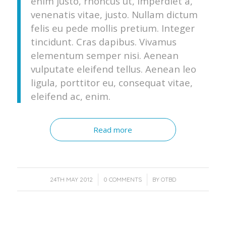
enim justo, rhoncus ut, imperdiet a,
venenatis vitae, justo. Nullam dictum
felis eu pede mollis pretium. Integer
tincidunt. Cras dapibus. Vivamus
elementum semper nisi. Aenean
vulputate eleifend tellus. Aenean leo
ligula, porttitor eu, consequat vitae,
eleifend ac, enim.
Read more
/
/
24TH MAY 2012
0 COMMENTS
BY
OTBD